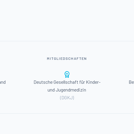
MITGLIEDSCHAFTEN
workspace_premium
and
Deutsche Gesellschaft für Kinder-
Be
und Jugendmedizin
(DGKJ)