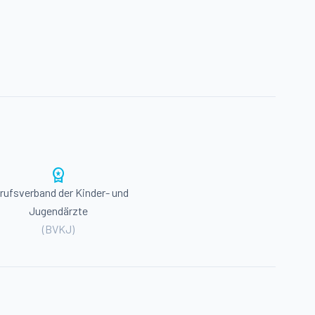
workspace_premium
rufsverband der Kinder- und
Jugendärzte
(BVKJ)