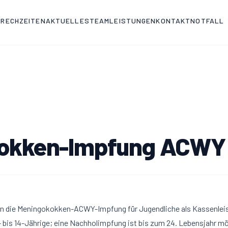
PRECHZEITEN
AKTUELLES
TEAM
LEISTUNGEN
KONTAKT
NOTFALL
okken-Impfung ACWY
nn die Meningokokken-ACWY-Impfung für Jugendliche als Kassenleis
2- bis 14-Jährige; eine Nachholimpfung ist bis zum 24. Lebensjahr m