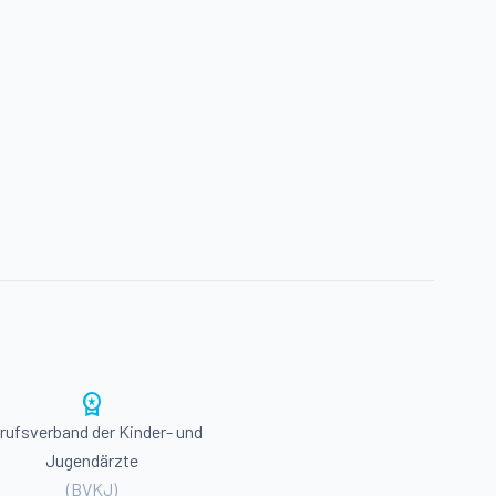
workspace_premium
rufsverband der Kinder- und
Jugendärzte
(BVKJ)