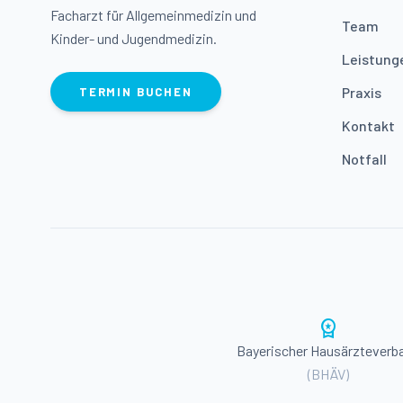
Facharzt für Allgemeinmedizin und
Team
Kinder- und Jugendmedizin.
Leistung
Praxis
TERMIN BUCHEN
Kontakt
Notfall
workspace_premium
Bayerischer Hausärzteverb
(BHÄV)