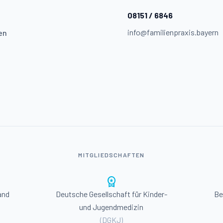
08151 / 6846
info@familienpraxis.bayern
en
MITGLIEDSCHAFTEN
workspace_premium
and
Deutsche Gesellschaft für Kinder-
Be
und Jugendmedizin
(DGKJ)