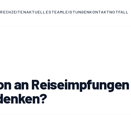
PRECHZEITEN
AKTUELLES
TEAM
LEISTUNGEN
KONTAKT
NOTFALL
on an Reiseimpfungen 
denken?